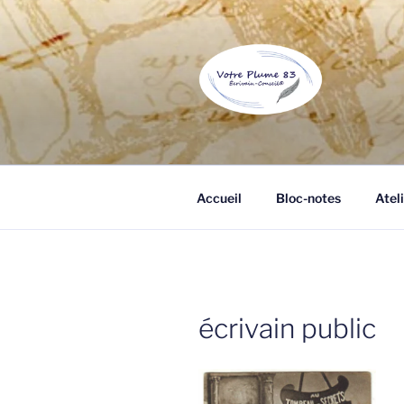
Aller
au
contenu
principal
VOTRE PL
Écrivain public et biographe à 
Accueil
Bloc-notes
Ateli
écrivain public