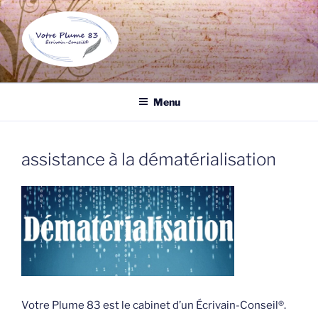
Aller
au
contenu
principal
VOTRE PLUME 83
Écrivain public et biographe à Draguignan, un professionnel de
l'écrit à votre service pour tous vos documents.
Menu
assistance à la dématérialisation
Votre Plume 83 est le cabinet d’un Écrivain-Conseil®.