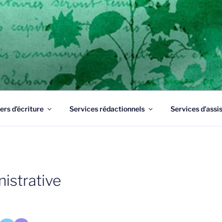
UME 83
Draguignan, un professionnel de l'écrit à votre service pour 
ers d’écriture
Services rédactionnels
Services d’assi
istrative