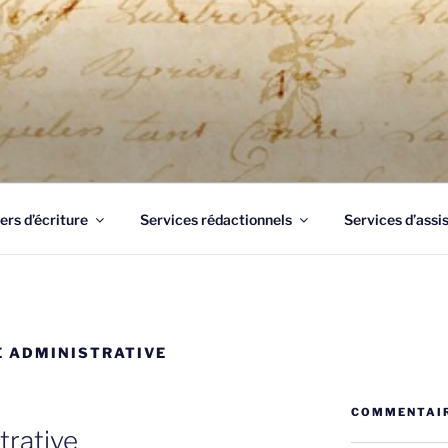
UME 83
Draguignan, un professionnel de l'écrit à votre service pour 
ers d’écriture
Services rédactionnels
Services d’assi
 ADMINISTRATIVE
COMMENTAIR
trative