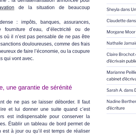
ne : la dématérialisation annoncée pour
vation
de la situation de beaucoup
Sheyla
dans
Un 
Claudette
dan
 dense : impôts, banques, assurances,
fourniture d’eau, d’électricité ou de
Morgane Moor
où il n’est pas pensable de ne pas être
Nathalie Jamai
sanctions douloureuses, comme des frais
heureux de faire l’économie, ou la coupure
Claire Brochot
as qui vont avec.
d’écrivain publi
Marianne Peill
cabinet d’écriva
ve, une garantie de sérénité
Sarah A.
dans
Nadine Berthe
ant de ne pas se laisser déborder. Il faut
d’écriture
 lire et lui donner une suite quand c’est
rs est indispensable pour conserver la
es. Établir un tableau de bord permet de
 est à jour ou qu’il est temps de réaliser