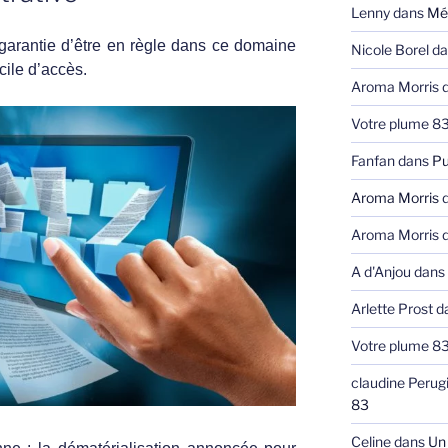
Lenny
dans
Mé
a garantie d’être en règle dans ce domaine
Nicole Borel
da
cile d’accès.
Aroma Morris
d
Votre plume 8
Fanfan
dans
Pu
Aroma Morris
d
Aroma Morris
d
A d'Anjou
dans
Arlette Prost
d
Votre plume 8
claudine Perug
83
Celine
dans
Un 