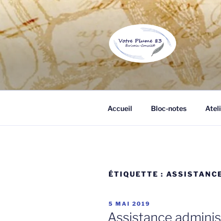
Aller
au
contenu
principal
VOTRE PL
Écrivain public et biographe à 
Accueil
Bloc-notes
Ateli
ÉTIQUETTE :
ASSISTANCE
PUBLIÉ
5 MAI 2019
LE
Assistance adminis