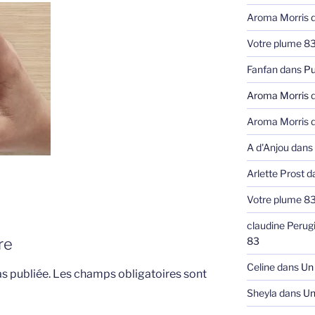
Aroma Morris
d
Votre plume 8
Fanfan
dans
Pu
Aroma Morris
d
Aroma Morris
d
A d'Anjou
dans
Arlette Prost
d
Votre plume 8
claudine Perug
re
83
Celine
dans
Un 
s publiée.
Les champs obligatoires sont
Sheyla
dans
Un 