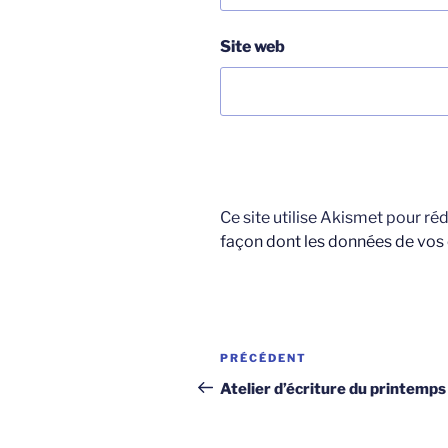
Site web
Ce site utilise Akismet pour réd
façon dont les données de vos
Navigation
Article
PRÉCÉDENT
de
précédent
Atelier d’écriture du printemps
l’article