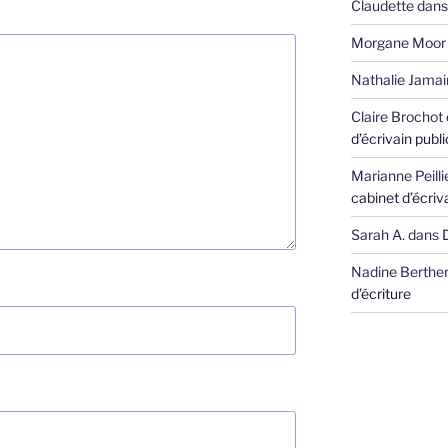
Claudette
dan
Morgane Moor
Nathalie Jamai
Claire Brochot
d’écrivain publi
Marianne Peill
cabinet d’écriva
Sarah A.
dans
Nadine Berthe
d’écriture