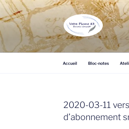
Aller
au
contenu
principal
VOTRE PL
Écrivain public et biographe à 
Accueil
Bloc-notes
Ateli
2020-03-11 vers
d’abonnement s