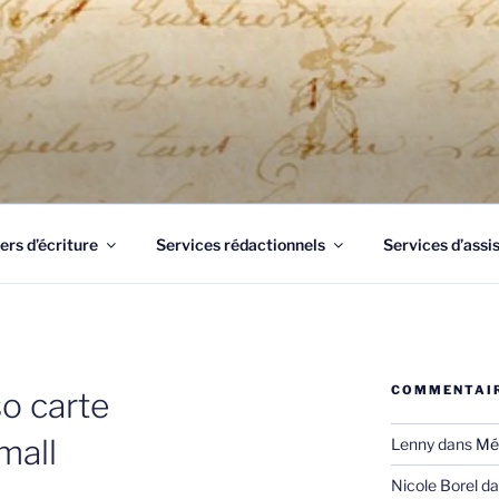
UME 83
Draguignan, un professionnel de l'écrit à votre service pour 
ers d’écriture
Services rédactionnels
Services d’assi
COMMENTAIR
o carte
mall
Lenny
dans
Mé
Nicole Borel
da