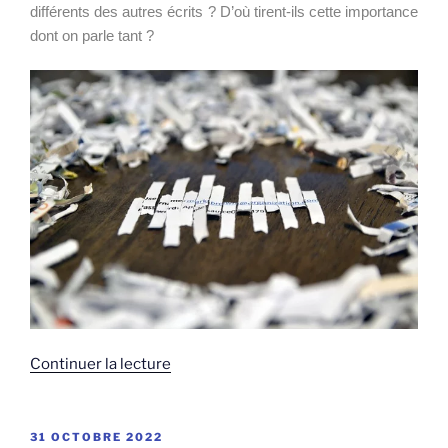
différents des autres écrits ? D’où tirent-ils cette importance
dont on parle tant ?
de
Continuer la lecture
« Les
écrits
professionnels »
PUBLIÉ
31 OCTOBRE 2022