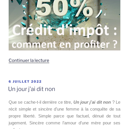
de
Continuer la lecture
« Crédit
d’impôt
:
PUBLIÉ
6 JUILLET 2022
LE
l’avance
Un jour j’ai dit non
immédiate
enfin
Que se cache-t-il derrière ce titre,
Un jour j’ai dit non
? Le
opérationnelle
récit simple et sincère d’une femme à la conquête de sa
! »
propre liberté. Simple parce que factuel, dénué de tout
jugement. Sincère comme l’amour d’une mère pour ses