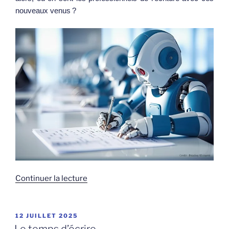
nouveaux venus ?
de
Continuer la lecture
« L’écriture
et
l’intelligence
PUBLIÉ
12 JUILLET 2025
LE
artificielle »
Le temps d’écrire