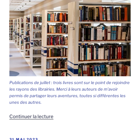
Publications de juillet : trois livres sont sur le point de rejoindre
les rayons des librairies. Merci à leurs auteurs de m’avoir
permis de partager leurs aventures, toutes si différentes les
unes des autres.
de
Continuer la lecture
« Publications
de
juillet »
PUBLIÉ
31 MAI 2023