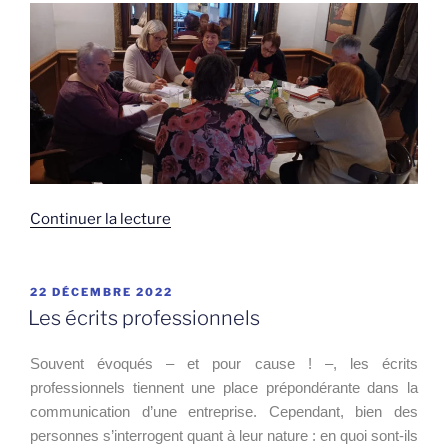
de
Continuer la lecture
« L’actualité
de
Votre
PUBLIÉ
22 DÉCEMBRE 2022
LE
Plume
Les écrits professionnels
83 »
Souvent évoqués – et pour cause ! –, les écrits
professionnels tiennent une place prépondérante dans la
communication d’une entreprise. Cependant, bien des
personnes s’interrogent quant à leur nature : en quoi sont-ils