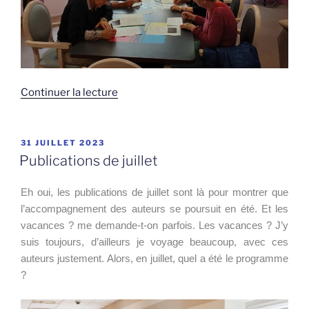
de
Continuer la lecture
« La
rentrée
de
PUBLIÉ
31 JUILLET 2023
LE
l’atelier
Publications de juillet
d’écriture »
Eh oui, les publications de juillet sont là pour montrer que
l’accompagnement des auteurs se poursuit en été. Et les
vacances ? me demande-t-on parfois. Les vacances ? J’y
suis toujours, d’ailleurs je voyage beaucoup, avec ces
auteurs justement. Alors, en juillet, quel a été le programme
?