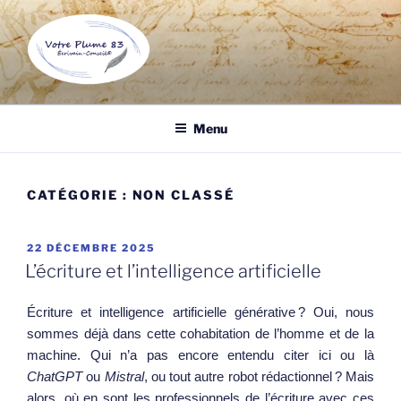
Aller
au
contenu
principal
VOTRE PLUME 83
Écrivain public et biographe à Draguignan, un professionnel de
l'écrit à votre service pour tous vos documents.
Menu
CATÉGORIE :
NON CLASSÉ
PUBLIÉ
22 DÉCEMBRE 2025
LE
L’écriture et l’intelligence artificielle
Écriture et intelligence artificielle générative ? Oui, nous
sommes déjà dans cette cohabitation de l’homme et de la
machine. Qui n’a pas encore entendu citer ici ou là
ChatGPT
ou
Mistral
, ou tout autre robot rédactionnel ? Mais
alors, où en sont les professionnels de l’écriture avec ces