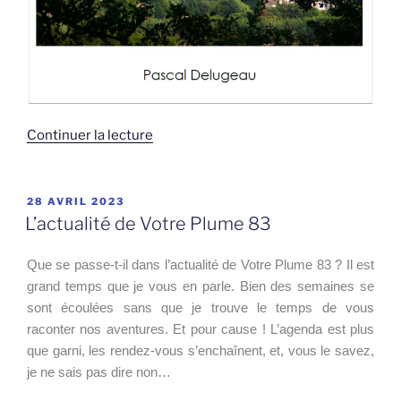
de
Continuer la lecture
« Mémoire
de
La
PUBLIÉ
28 AVRIL 2023
LE
Motte »
L’actualité de Votre Plume 83
Que se passe-t-il dans l’actualité de Votre Plume 83 ? Il est
grand temps que je vous en parle. Bien des semaines se
sont écoulées sans que je trouve le temps de vous
raconter nos aventures. Et pour cause ! L’agenda est plus
que garni, les rendez-vous s’enchaînent, et, vous le savez,
je ne sais pas dire non…