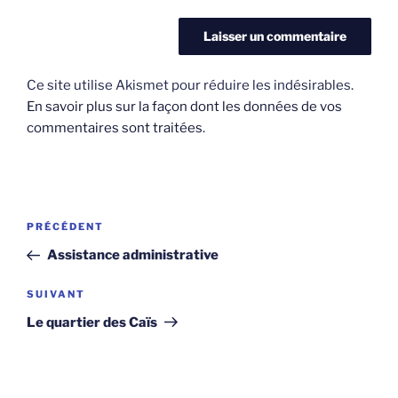
Ce site utilise Akismet pour réduire les indésirables.
En savoir plus sur la façon dont les données de vos
commentaires sont traitées
.
Navigation
Article
PRÉCÉDENT
de
précédent
Assistance administrative
l’article
Article
SUIVANT
suivant
Le quartier des Caïs