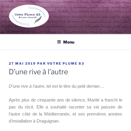
Aller
au
contenu
principal
VOTRE PLUME 83
Écrivain public et biographe à Draguignan, un professionnel de
l'écrit à votre service pour tous vos documents.
Menu
PUBLIÉ
27 MAI 2019
PAR
VOTRE PLUME 83
LE
D’une rive à l’autre
D’une rive à l’autre
, tel est le titre du petit dernier…
Après plus de cinquante ans de silence, Marité a franchi le
pas du récit. Elle a souhaité raconter sa vie passée de
l’autre côté de la Méditerranée, et ses premières années
d’installation à Draguignan.