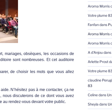
Aroma Morris
d
Votre plume 8
Fanfan
dans
Pu
Aroma Morris
d
Aroma Morris
d
A d'Anjou
dans
rt, mariages, obsèques, les occasions de
ditoire sont nombreuses. Et cet auditoire
Arlette Prost
d
Votre plume 8
arer, de choisir les mots que vous allez
claudine Perug
83
aide. N’hésitez pas à me contacter, ça ne
Celine
dans
Un 
, nous discuterons de ce dont vous avez
re au rendez-vous devant votre public.
Sheyla
dans
Un 