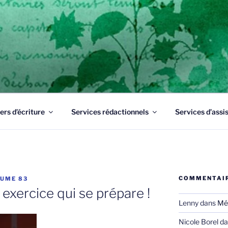
UME 83
Draguignan, un professionnel de l'écrit à votre service pour 
ers d’écriture
Services rédactionnels
Services d’assi
COMMENTAIR
LUME 83
 exercice qui se prépare !
Lenny
dans
Mé
Nicole Borel
da