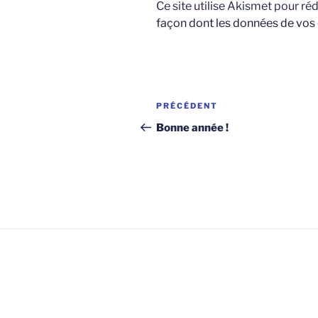
Ce site utilise Akismet pour réd
façon dont les données de vos
Navigation
Article
PRÉCÉDENT
de
précédent
Bonne année !
l’article