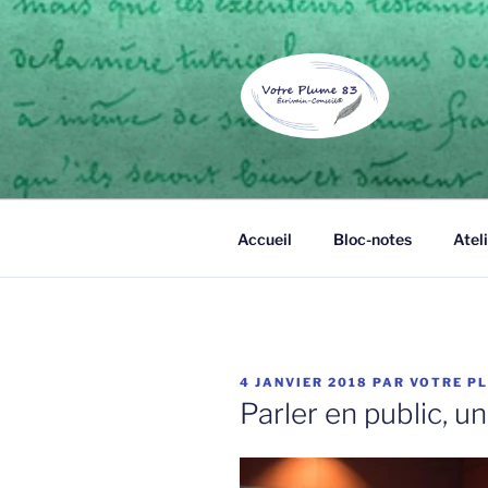
Aller
au
contenu
principal
VOTRE PL
Écrivain public et biographe à 
Accueil
Bloc-notes
Ateli
PUBLIÉ
4 JANVIER 2018
PAR
VOTRE P
LE
Parler en public, un