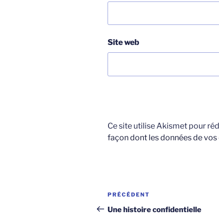
Site web
Ce site utilise Akismet pour réd
façon dont les données de vos
Navigation
Article
PRÉCÉDENT
de
précédent
Une histoire confidentielle