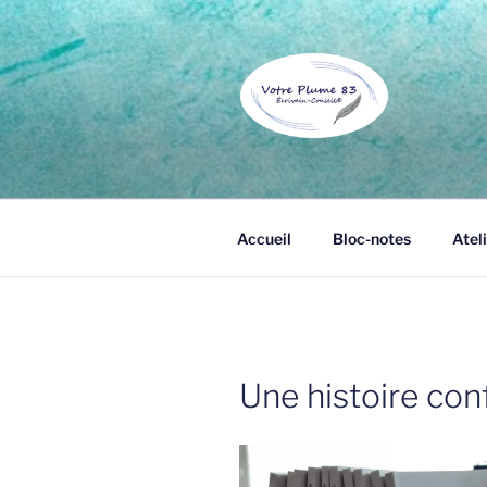
Aller
au
contenu
principal
VOTRE PL
Écrivain public et biographe à 
Accueil
Bloc-notes
Ateli
Une histoire conf