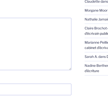
Claudette
dan
Morgane Moor
Nathalie Jamai
Claire Brochot
d’écrivain publi
Marianne Peill
cabinet d’écriva
Sarah A.
dans
Nadine Berthe
d’écriture