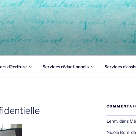
UME 83
Draguignan, un professionnel de l'écrit à votre service pour 
ers d’écriture
Services rédactionnels
Services d’assi
COMMENTAIR
identielle
Lenny
dans
Mé
Nicole Borel
da