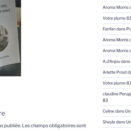
Aroma Morris
d
Votre plume 8
Fanfan
dans
Pu
Aroma Morris
d
Aroma Morris
d
A d'Anjou
dans
Arlette Prost
d
Votre plume 8
claudine Perug
83
Celine
dans
Un 
re
Sheyla
dans
Un 
s publiée.
Les champs obligatoires sont